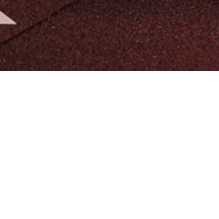
알티오라가 만든 초등 영어
팬그램온
팬그램온 바로가기