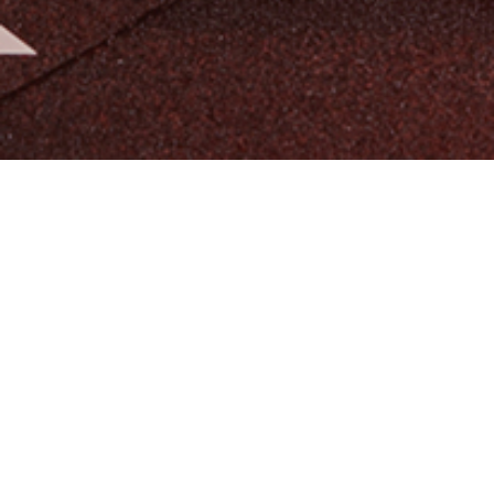
알티오라가 만든 초등 영어
팬그램온
팬그램온 바로가기